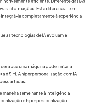
r incrivelmente eficiente. Diferente das IAs
ovas informações. Este diferencial tem
e integrá-la completamente à experiência
que as tecnologias de IA evoluam e
s será que uma máquina pode imitar a
a é SIM. A hiperpersonalização com IA
 descartadas.
e maneira semelhante à inteligência
sonalização e hiperpersonalização.