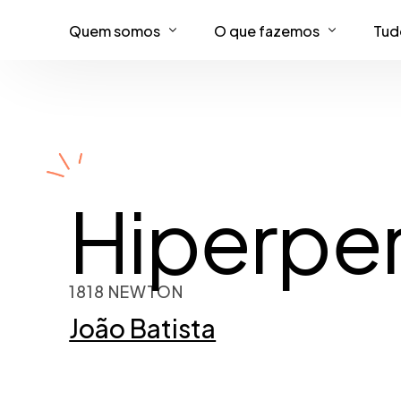
Quem somos
O que fazemos
Tud
Cases
Torne sua marca imperdíve
Per
Assinatu
Garanta que mais pessoas
Criação
Torne a compra mais simple
Hiperper
Experiên
Expansão tecnológica e us
Revolucione seu negócio com
1818 NEWTON
João Batista