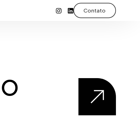
Contato
ão
l