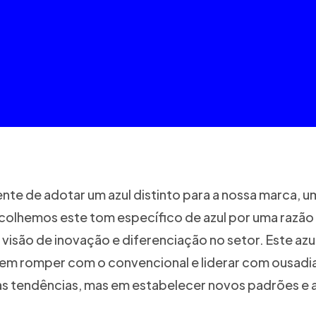
nte de adotar um azul distinto para a nossa marca, u
lhemos este tom específico de azul por uma razão 
visão de inovação e diferenciação no setor. Este azu
 romper com o convencional e liderar com ousadia. 
s tendências, mas em estabelecer novos padrões e 