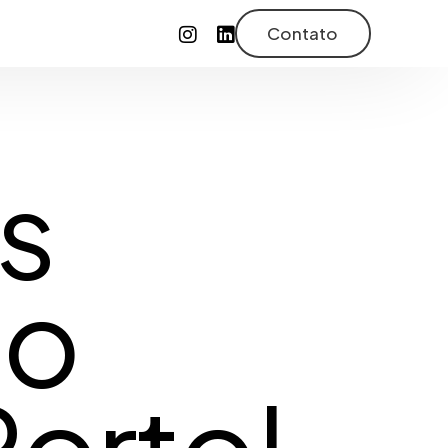
Contato
s
to
l
Porto!