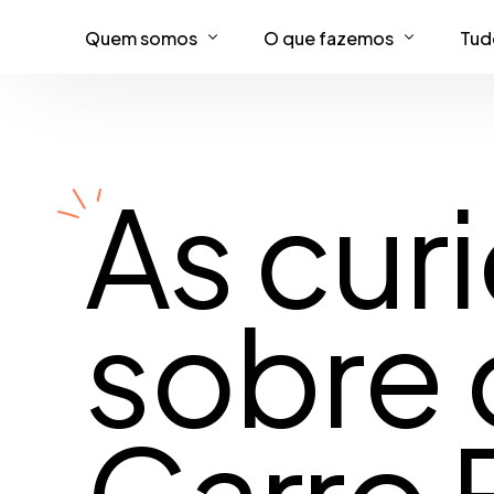
Quem somos
O que fazemos
Tud
Cases
Torne sua marca imperdíve
Per
Assinatu
Garanta que mais pessoas
As cur
Criação
Torne a compra mais simple
Experiên
Expansão tecnológica e us
sobre 
Revolucione seu negócio com
Carro F