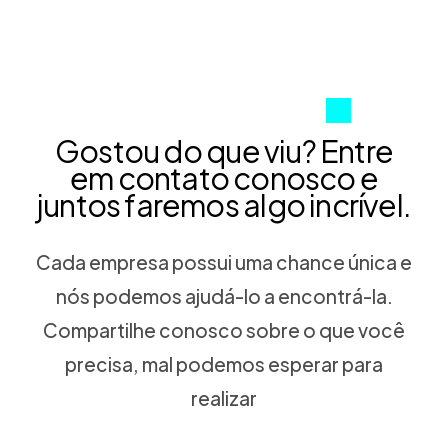
G
o
s
t
o
u
d
o
q
u
e
v
i
u
?
E
n
t
r
e
e
m
c
o
n
t
a
t
o
c
o
n
o
s
c
o
e
j
u
n
t
o
s
f
a
r
e
m
o
s
a
l
g
o
i
n
c
r
í
v
e
l
.
Cada empresa possui uma chance única e
nós podemos ajudá-lo a encontrá-la.
Compartilhe conosco sobre o que você
precisa, mal podemos esperar para
realizar