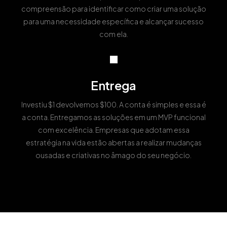
compreensão para identificar como criar uma solução
para uma necessidade específica e alcançar sucesso
com ela.
Entrega
Investiu $1 devolvemos $100. A conta é simples e essa é
a conta. Entregamos as soluções em um MVP funcional
com excelência. Empresas que adotam essa
estratégia na vida estão abertas a realizar mudanças
ousadas e criativas no âmago do seu negócio.