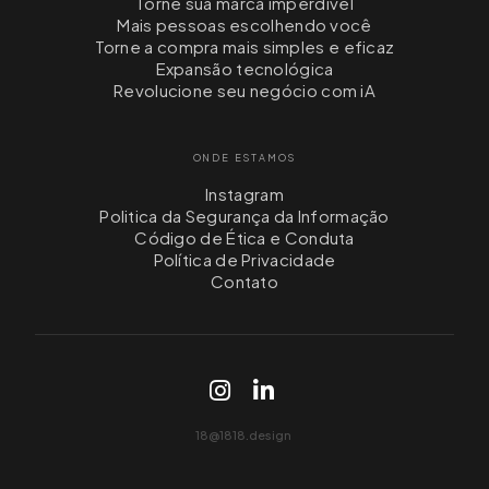
Torne sua marca imperdível
Mais pessoas escolhendo você
Torne a compra mais simples e eficaz
Expansão tecnológica
Revolucione seu negócio com iA
ONDE ESTAMOS
Instagram
Politica da Segurança da Informação
Código de Ética e Conduta
Política de Privacidade
Contato
login
Contato
18@1818.design